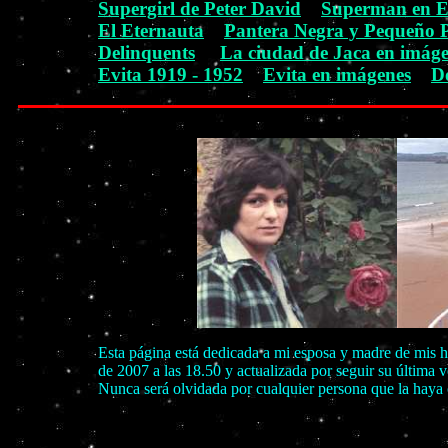
Supergirl de Peter David
Superman en 
El Eternauta
Pantera Negra y Pequeño 
Delinquents
La ciudad de Jaca en imág
Evita 1919 - 1952
Evita en imágenes
D
Esta página está dedicada a mi esposa y madre de mis h
de 2007 a las 18.50 y actualizada por seguir su última
Nunca será olvidada por cualquier persona que la haya 