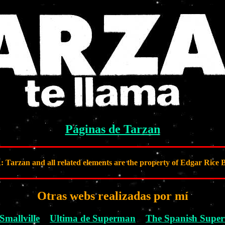
Páginas de Tarzan
rzan and all related elements are the property of Edgar Rice B
Otras webs realizadas por mí
Smallville
Ultima de Superman
The Spanish Sup