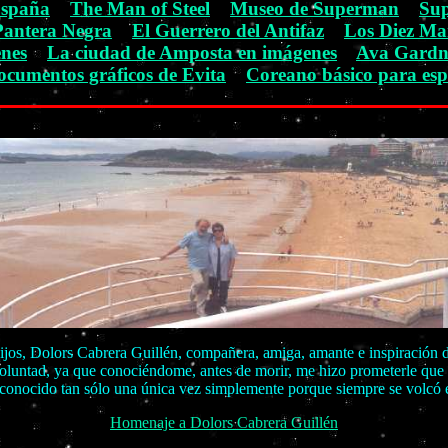
España
The Man of Steel
Museo de Superman
Su
Pantera Negra
El Guerrero del Antifaz
Los Diez Ma
enes
La ciudad de Amposta en imágenes
Ava Gardn
ocumentos gráficos de Evita
Coreano básico para esp
ijos, Dolors Cabrera Guillén, compañera, amiga, amante e inspiración de
 voluntad, ya que conociéndome, antes de morir, me hizo prometerle que
conocido tan sólo una única vez simplemente porque siempre se volcó e
Homenaje a Dolors Cabrera Guillén