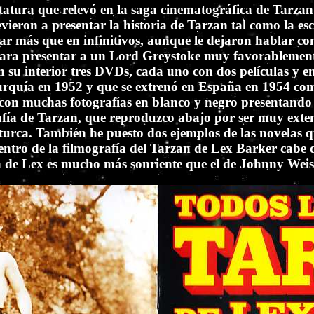
statura que relevó en la saga cinematográfica de Tarza
evieron a presentar la historia de Tarzan tal como la e
r más que en infinitivos, aunque le dejaron hablar co
ra presentar a un Lord Greystoke muy favorablemente.
u interior tres DVDs, cada uno con dos películas y en 
urquía en 1952 y que se extrenó en España en 1954 como
con muchas fotografías en blanco y negro presentando u
afía de Tarzan, que reproduzco abajo por ser muy exten
a turca. También he puesto dos ejemplos de las novelas 
tro de la filmografía del Tarzan de Lex Barker cabe de
an de Lex es mucho más sonriente que el de Johnny Weis