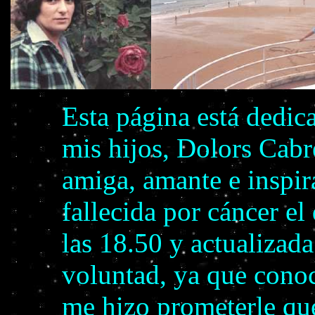
Esta página está dedic
mis hijos, Dolors Cabr
amiga, amante e inspir
fallecida por cáncer e
las 18.50 y actualizada
voluntad, ya que cono
me hizo prometerle qu