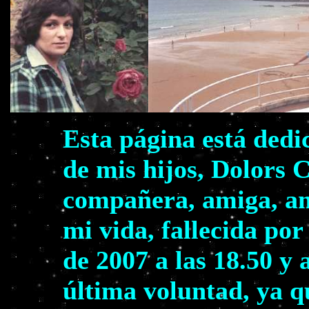
Esta página está dedi
de mis hijos, Dolors 
compañera, amiga, am
mi vida, fallecida por
de 2007 a las 18.50 y 
última voluntad, ya q