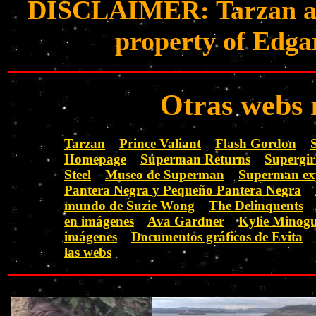
DISCLAIMER: Tarzan and 
property of Edga
Otras webs 
Tarzan
Prince Valiant
Flash Gordon
S
Homepage
Superman Returns
Supergir
Steel
Museo de Superman
Superman ex
Pantera Negra y Pequeño Pantera Negra
mundo de Suzie Wong
The Delinquents
en imágenes
Ava Gardner
Kylie Minog
imágenes
Documentos gráficos de Evita
las webs