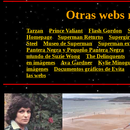
Otras webs 
Tarzan
Prince Valiant
Flash Gordon
S
Homepage
Superman Returns
Supergir
Steel
Museo de Superman
Superman ex
Pantera Negra y Pequeño Pantera Negra
mundo de Suzie Wong
The Delinquents
en imágenes
Ava Gardner
Kylie Minog
imágenes
Documentos gráficos de Evita
las webs