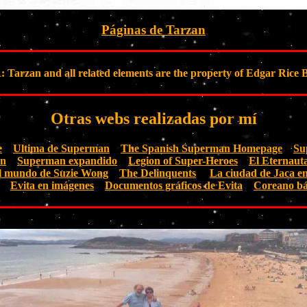
Páginas de Tarzan
rzan and all related elements are the property of Edgar Rice B
Otras webs realizadas por mí
e
Ultima de Superman
The Spanish Superman Homepage
Su
an
Superman expandido
Legion of Super-Heroes
El Eternaut
l mundo de Suzie Wong
The Delinquents
La ciudad de Jaca e
Evita en imágenes
Documentos gráficos de Evita
Coreano bá