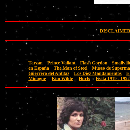
DISCLAIMER: Ta
Tarzan
Prince Valiant
Flash Gordon
Smallvill
en España
The Man of Steel
Museo de Superm
Guerrero del Antifaz
Los Diez Mandamientos
E
Minogue
Kim Wilde
Hurts
Evita 1919 - 1952