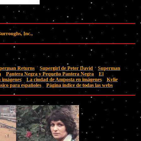
urroughs, Inc.,
perman Returns
Supergirl de Peter David
Superman
a
Pantera Negra y Pequeño Pantera Negra
El
n imágenes
La ciudad de Amposta en imágenes
Kylie
sico para españoles
Página índice de todas las webs