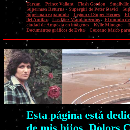
Tarzan
Prince Valiant
Flash Gordon
Smallville
Superman Returns
Supergirl de Peter David
Sup
Superman expandido
Legion of Super-Heroes
El
del Antifaz
Los Diez Mandamientos
El mundo de
ciudad de Amposta en imágenes
Kylie Minogue
Documentos gráficos de Evita
Coreano básico para
Esta página está dedi
de mis hijos, Dolors 