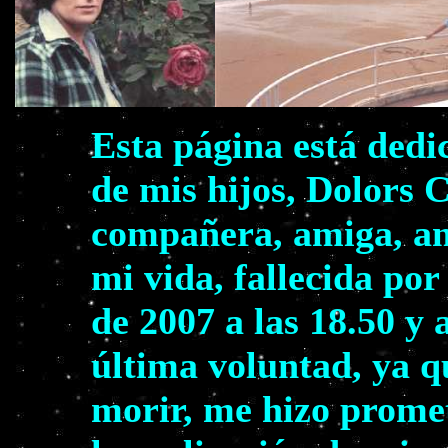
Esta página está dedi
de mis hijos, Dolors 
compañera, amiga, am
mi vida, fallecida por
de 2007 a las 18.50 y 
última voluntad, ya q
morir, me hizo prome