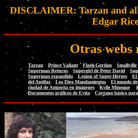
DISCLAIMER: Tarzan and all r
Edgar Rice
Otras webs 
Tarzan
Prince Valiant
Flash Gordon
Smallville
Superman Returns
Supergirl de Peter David
Sup
Superman expandido
Legion of Super-Heroes
El
del Antifaz
Los Diez Mandamientos
El mundo de
ciudad de Amposta en imágenes
Kylie Minogue
Documentos gráficos de Evita
Coreano básico para