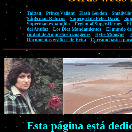
Tarzan
Prince Valiant
Flash Gordon
Smallville
Superman Returns
Supergirl de Peter David
Sup
Superman expandido
Legion of Super-Heroes
El
del Antifaz
Los Diez Mandamientos
El mundo de
ciudad de Amposta en imágenes
Kylie Minogue
Documentos gráficos de Evita
Coreano básico para
Esta página está dedi