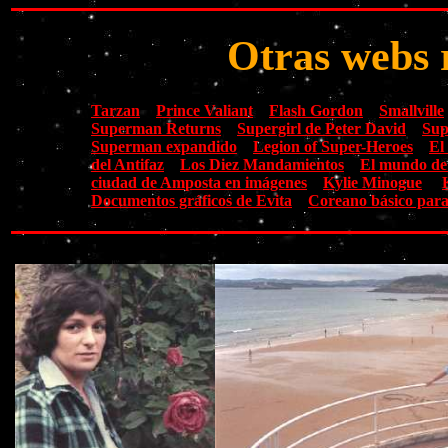
Otras webs 
Tarzan
Prince Valiant
Flash Gordon
Smallville
Superman Returns
Supergirl de Peter David
Sup
Superman expandido
Legion of Super-Heroes
El
del Antifaz
Los Diez Mandamientos
El mundo de
ciudad de Amposta en imágenes
Kylie Minogue
Documentos gráficos de Evita
Coreano básico para