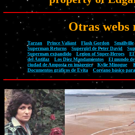
Otras webs 
Tarzan
Prince Valiant
Flash Gordon
Smallville
Superman Returns
Supergirl de Peter David
Sup
Superman expandido
Legion of Super-Heroes
El
del Antifaz
Los Diez Mandamientos
El mundo de
ciudad de Amposta en imágenes
Kylie Minogue
Documentos gráficos de Evita
Coreano básico para