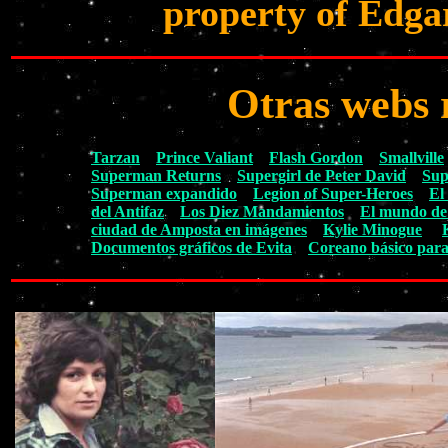
property of Edga
Otras webs 
Tarzan
Prince Valiant
Flash Gordon
Smallville
Superman Returns
Supergirl de Peter David
Sup
Superman expandido
Legion of Super-Heroes
El
del Antifaz
Los Diez Mandamientos
El mundo de
ciudad de Amposta en imágenes
Kylie Minogue
Documentos gráficos de Evita
Coreano básico para