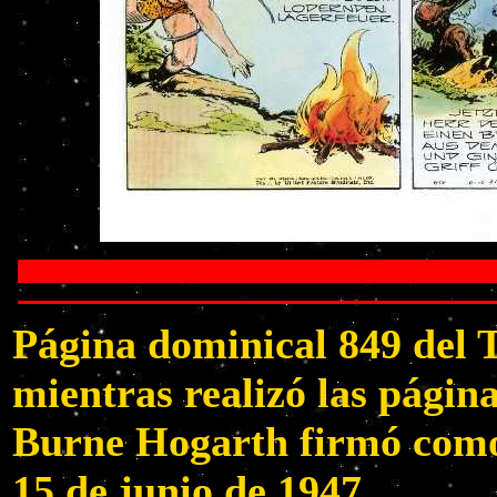
Página dominical 849 del
mientras realizó las págin
Burne Hogarth firmó como 
15 de junio de 1947.