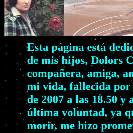
Esta página está dedi
de mis hijos, Dolors 
compañera, amiga, am
mi vida, fallecida por
de 2007 a las 18.50 y 
última voluntad, ya q
morir, me hizo prome