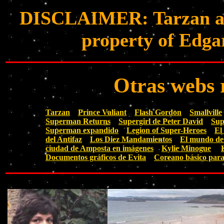
DISCLAIMER: Tarzan and 
property of Edga
Otras webs 
Tarzan
Prince Valiant
Flash Gordon
Smallville
Superman Returns
Supergirl de Peter David
Sup
Superman expandido
Legion of Super-Heroes
El
del Antifaz
Los Diez Mandamientos
El mundo de
ciudad de Amposta en imágenes
Kylie Minogue
Documentos gráficos de Evita
Coreano básico para