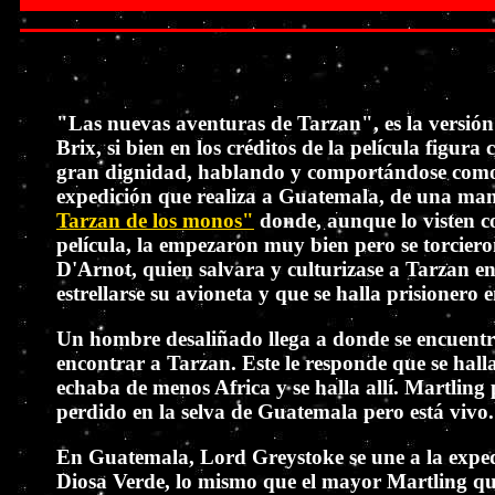
"Las nuevas aventuras de Tarzan", es la versión
Brix, si bien en los créditos de la película fi
gran dignidad, hablando y comportándose como u
expedición que realiza a Guatemala, de una man
Tarzan de los monos"
donde, aunque lo visten c
película, la empezaron muy bien pero se torcier
D'Arnot, quien salvara y culturizase a Tarzan e
estrellarse su avioneta y que se halla prisionero e
Un hombre desaliñado llega a donde se encuentra
encontrar a Tarzan. Este le responde que se hal
echaba de menos Africa y se halla allí. Martling
perdido en la selva de Guatemala pero está vivo.
En Guatemala, Lord Greystoke se une a la expedi
Diosa Verde, lo mismo que el mayor Martling que