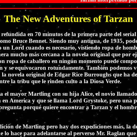
The New Adventures of Tarzan
 refundida en 70 minutos de la primera parte del seri
gura como Bruce Bennet. Siendo muy antigua, de 1935, p
n Lord cuando es necesario, vistiendo ropa de hombre 
era mucho más cercana a la novela original que por ej
on ropa de caballero en ningún momento puede comport
on y se equivocaron rotundamente. También podemos ver
n la novela original de Edgar Rice Burroughs que ha de
ntre la tribu que le rinden culto a la Diosa Verde.
 el mayor Martling con su hija Alice, el novio llamado
la en America y que se llama Lord Grystoke, pero una 
 pregunta porqué quiere encontrar a Tarzan y el hombre
ción de Martling pero hay dos expediciones más, la de
 lo hace para adelantarse al perverso Mr. Raglan que l