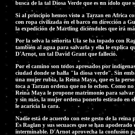
busca de la tal Diosa Verde que es un ídolo que s
Si al principio hemos visto a Tarzan en Africa c
con ropa civilizada en el barco en dirección a
la expedición de Martling diciéndoles que irá má
Por la selva la señorita Ula se ha topado con Rag
también al agua para salvarla y ella le explica
D'Arnot, un tal David Grant que falleció.
Por el camino son todos apresados por indígenas
ciudad donde se halla "la diosa verde". Sin emba
una mujer rubia, la Reina Maya, que es la person
toca a Tarzan ordena que no lo echen. Como no s
Reina Maya le propone matrimonio para salvar la 
y sin más, la mujer ordena ponerlo estirado en e
le acaricia la cara.
Nadie está de acuerdo con este gesto de la reina
Es Raglan y sus secuaces que se han apoderado
interminable. D'Arnot aprovecha la confusión pa