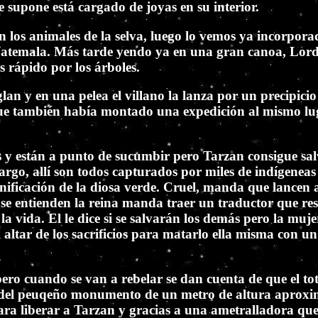
e supone está cargado de joyas en su interior.
on los animales de la selva, luego lo vemos ya incorpor
 Guatemala. Más tarde yendo ya en una gran canoa, Lor
s rápido por los árboles.
lan y en una pelea el villano la lanza por un precipicio
 que también había montado una expedición al mismo lug
 y están a punto de sucumbir pero Tarzan consigue salv
rgo, allí son todos capturados por miles de indígeneas d
ificación de la diosa verde. Cruel, manda que lancen a
e entienden la reina manda traer un traductor que resu
vida. El le dice si se salvarán los demás pero la muje
l altar de los sacrificios para matarlo ella misma con u
 pero cuando se van a rebelar se dan cuenta de que el 
 del peuqeño monumento de un metro de altura aproxim
ra liberar a Tarzan y gracias a una ametralladora que