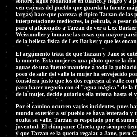
sonoro, sigue rodándose en blanco y negro y a 
ven escenas del pueblo que guarda la fuente mági
largas) hace que parezca el típico Tarzan de las
interpretaciones mediocres, la película, a pesar 
para el aficionado a Tarzan de ver a Lex Barker
Weissmuller y tomarse las cosas con mayor parsi
de la belleza física de Lex Barker y que les encan
El argumento trata de que Tarzan y Jane se ente
la muerte. Esta mujer es una piloto que se la di
aguas de una fuente mantiene a toda la població
poco de salir del valle la mujer ha envejecido 
considera justo que los dos regresen al valle con
para hacer negocio con el "agua mágica" de la fu
de la mujer, decide guiarlos ella misma hasta el v
Por el camino ocurren varios incidentes, pues h
mundo exterior a su pueblo se haya enterado y tr
oculta su valle. Tarzan es respetado por el sumo 
juventud. El chimpance Cheeta que siempre tiene
y que Tarzan se la quería regalar a Jane, pero C