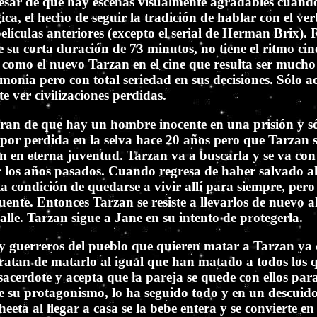
pesar de que hay escenas visualmente agradables cuando
ca, el hecho de seguir la tradición de hablar con el ve
 películas anteriores (excepto el serial de Herman Brix
de su corta duración de 73 minutos, no tiene el ritmo ci
 como el nuevo Tarzan en el cine que resulta ser much
monia pero con total seriedad en sus decisiones. Sólo 
te ver civilizaciones perdidas.
ran de que hay un hombre inocente en una prisión y só
o por perdida en la selva hace 20 años pero que Tarzan 
n en eterna juventud. Tarzan va a buscarla y se va con
por los años pasados. Cuando regresa de haber salvado 
 la condición de quedarse a vivir allí para siempre, pero
ente. Entonces Tarzan se resiste a llevarlos de nuevo a
alle. Tarzan sigue a Jane en su intento de protegerla.
ay guerreros del pueblo que quieren matar a Tarzan ya 
atan de matarlo al igual que han matado a todos los qu
sacerdote y acepta que la pareja se quede con ellos par
 su protagonismo, lo ha seguido todo y en un descuido
heeta al llegar a casa se la bebe entera y se convierte 