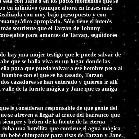
 está con Jane o en los pocos momentos que se
rbo en infinitivo (aunque ahora en frases más
). Realizada con muy bajo presupuesto y con
nematográfico apropiado. Sólo tiene el interés
o más sonriente que el Tarzan de Johnny
aconsejable para amantes de Tarzan, seguidores
lo hay una mujer testigo que le puede salvar de
sabe que se halla viva en un lugar donde las
 ella para que pueda salvar a ese hombre pero al
al hombre con el que se ha casado, Tarzan
 dos cazadores se han enterado y quieren ir allí
l valle de la fuente mágica y Jane que es amiga
que le consideran responsable de que gente del
e se atreven a llegar al cruce del barranco que
a siempre y beben de la fuente de la eterna
 roba una botellita que contiene el agua mágica
en un bebé chimpancé para risas de Tarzan y Jane.