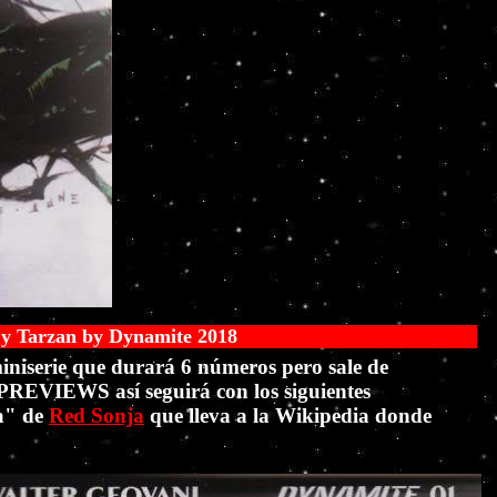
8
iniserie que durará 6 números pero sale de
 PREVIEWS así seguirá con los siguientes
la" de
Red Sonja
que lleva a la Wikipedia donde