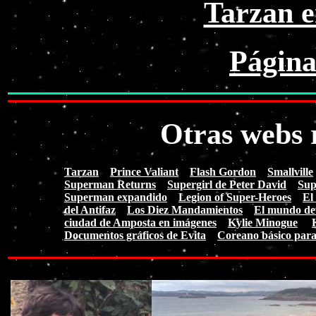
Tarzan 
Página
Otras webs 
Tarzan
Prince Valiant
Flash Gordon
Smallville
Superman Returns
Supergirl de Peter David
Sup
Superman expandido
Legion of Super-Heroes
El
del Antifaz
Los Diez Mandamientos
El mundo de
ciudad de Amposta en imágenes
Kylie Minogue
Documentos gráficos de Evita
Coreano básico para