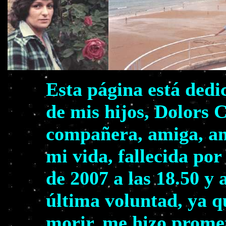
Esta página está dedi
de mis hijos, Dolors 
compañera, amiga, am
mi vida, fallecida por
de 2007 a las 18.50 y 
última voluntad, ya q
morir, me hizo prome