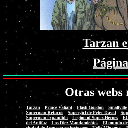
Tarzan 
Página
Otras webs 
Tarzan
Prince Valiant
Flash Gordon
Smallville
Superman Returns
Supergirl de Peter David
Sup
Superman expandido
Legion of Super-Heroes
El
del Antifaz
Los Diez Mandamientos
El mundo de
ciudad de Amposta en imágenes
Kylie Minogue