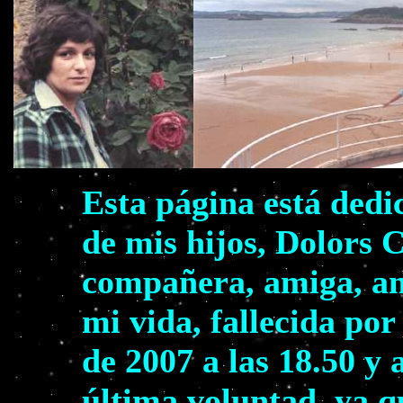
Esta página está dedi
de mis hijos, Dolors 
compañera, amiga, am
mi vida, fallecida por
de 2007 a las 18.50 y 
última voluntad, ya q