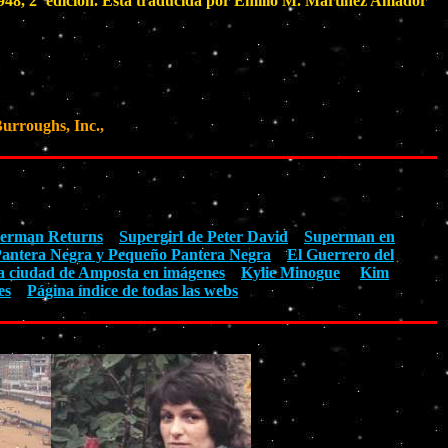
1948, 2ª edición. Está traducida por Emilio M. Martínez Amador
urroughs, Inc.,
erman Returns
Supergirl de Peter David
Superman en
antera Negra y Pequeño Pantera Negra
El Guerrero del
a ciudad de Amposta en imágenes
Kylie Minogue
Kim
es
Página índice de todas las webs