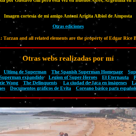
ada por Gustavo Gili pero esta vez en Buenos Aires, Argentina en 
Imagen cortesía de mi amigo Antoni Arigita Albiol de Amposta
Otras ediciones
rzan and all related elements are the property of Edgar Rice B
Otras webs realizadas por mí
Ultima de Superman
The Spanish Superman Homepage
Sup
Superman expandido
Legion of Super-Heroes
El Eternauta
P
zie Wong
The Delinquents
La ciudad de Jaca en imágenes
L
nes
Documentos gráficos de Evita
Coreano básico para español