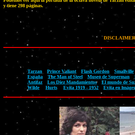
Podemos ver aquí la portada de la octava novela de Tarzan edit
y tiene 298 páginas.
DISCLAIMER: Ta
Tarzan
Prince Valiant
Flash Gordon
Smallville
España
The Man of Steel
Museo de Superman
Antifaz
Los Diez Mandamientos
El mundo de Su
Wilde
Hurts
Evita 1919 - 1952
Evita en imáge