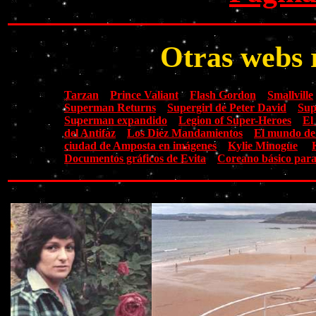
Otras webs 
Tarzan
Prince Valiant
Flash Gordon
Smallville
Superman Returns
Supergirl de Peter David
Sup
Superman expandido
Legion of Super-Heroes
El
del Antifaz
Los Diez Mandamientos
El mundo de
ciudad de Amposta en imágenes
Kylie Minogue
Documentos gráficos de Evita
Coreano básico para