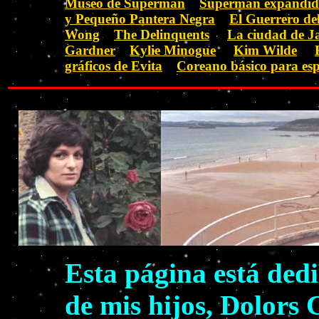
Museo de Superman
Superman expandi
y Pequeño Pantera Negra
El Guerrero del
Wong
The Delinquents
La ciudad de J
Gardner
Kylie Minogue
Kim Wilde
gráficos de Evita
Coreano básico para es
Esta página está ded
de mis hijos, Dolors 