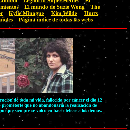
pandido
Legion of Super-Heroes
El
mientos
El mundo de Suzie Wong
The
er
Kylie Minogue
Kim Wilde
Hurts
añoles
Página índice de todas las webs
ción de toda mi vida, fallecida por cáncer el día 12
o prometerle que no abandonaría la realización de
orque siempre se volcó en hacer felices a los demás.