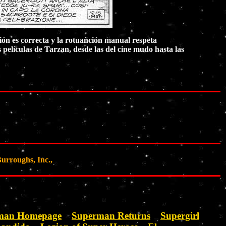
ión es correcta y la rotuañción manual respeta
as películas de Tarzan, desde las del cine mudo hasta las
urroughs, Inc.,
rman Homepage
Superman Returns
Supergirl