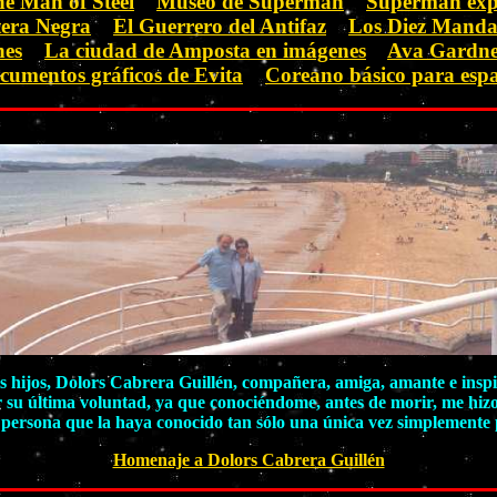
e Man of Steel
Museo de Superman
Superman ex
tera Negra
El Guerrero del Antifaz
Los Diez Manda
nes
La ciudad de Amposta en imágenes
Ava Gardn
cumentos gráficos de Evita
Coreano básico para esp
 hijos, Dolors Cabrera Guillén, compañera, amiga, amante e inspira
r su última voluntad, ya que conociéndome, antes de morir, me hiz
persona que la haya conocido tan sólo una única vez simplemente p
Homenaje a Dolors Cabrera Guillén