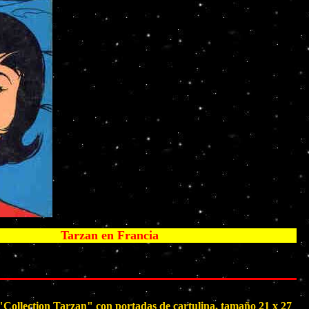
Tarzan en Francia
llection Tarzan" con portadas de cartulina, tamaño 21 x 27