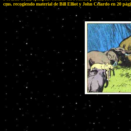
cms. recogiendo material de Bill Elliot y John Celardo en 20 pág