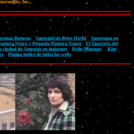
urroughs, Inc.,
erman Returns
Supergirl de Peter David
Superman en
antera Negra y Pequeño Pantera Negra
El Guerrero del
a ciudad de Amposta en imágenes
Kylie Minogue
Kim
es
Página índice de todas las webs