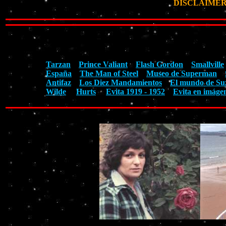
DISCLAIMER: Ta
Tarzan
Prince Valiant
Flash Gordon
Smallville
España
The Man of Steel
Museo de Superman
Antifaz
Los Diez Mandamientos
El mundo de Su
Wilde
Hurts
Evita 1919 - 1952
Evita en imáge