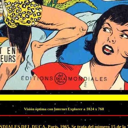
Visión óptima con Internet Explorer a 1024 x 768
IALES DEL DUCA, París, 1965. Se trata del número 15 de la "Co