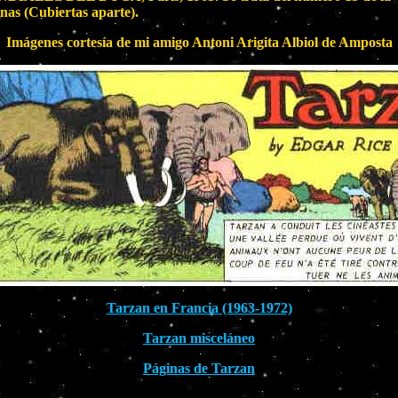
inas (Cubiertas aparte).
Imágenes cortesía de mi amigo Antoni Arigita Albiol de Amposta
Tarzan en Francia (1963-1972)
Tarzan misceláneo
Páginas de Tarzan