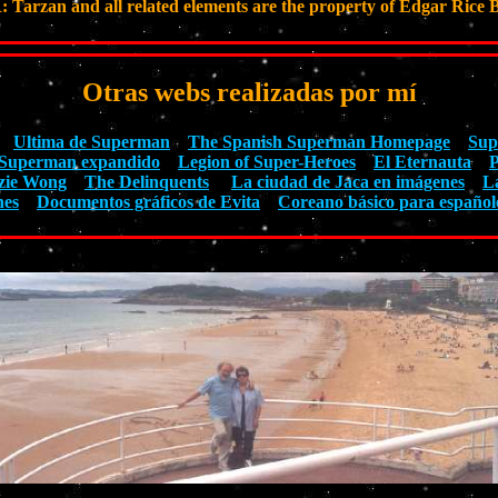
rzan and all related elements are the property of Edgar Rice B
Otras webs realizadas por mí
Ultima de Superman
The Spanish Superman Homepage
Sup
Superman expandido
Legion of Super-Heroes
El Eternauta
P
zie Wong
The Delinquents
La ciudad de Jaca en imágenes
L
nes
Documentos gráficos de Evita
Coreano básico para español