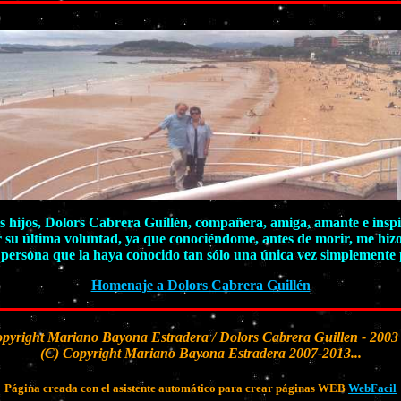
 hijos, Dolors Cabrera Guillén, compañera, amiga, amante e inspira
r su última voluntad, ya que conociéndome, antes de morir, me hiz
persona que la haya conocido tan sólo una única vez simplemente p
Homenaje a Dolors Cabrera Guillén
opyright Mariano Bayona Estradera / Dolors Cabrera Guillen - 2003 
(C) Copyright Mariano Bayona Estradera 2007-2013...
Página creada con el asistente automático para crear páginas WEB
WebFacil