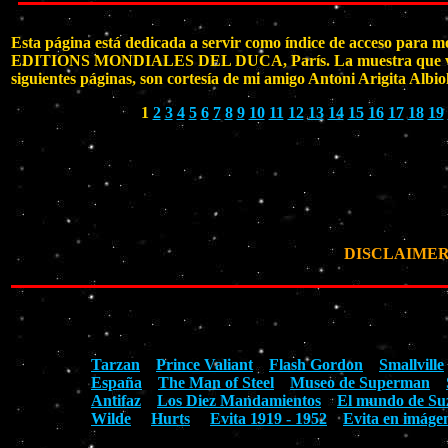
Esta página está dedicada a servir como índice de acceso para m
EDITIONS MONDIALES DEL DUCA, París. La muestra que vamos a 
siguientes páginas, son cortesía de mi amigo Antoni Arigita Albi
1
2
3
4
5
6
7
8
9
10
11
12
13
14
15
16
17
18
19
DISCLAIMER: Ta
Tarzan
Prince Valiant
Flash Gordon
Smallville
España
The Man of Steel
Museo de Superman
Antifaz
Los Diez Mandamientos
El mundo de Su
Wilde
Hurts
Evita 1919 - 1952
Evita en imáge