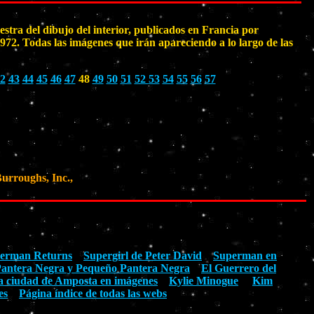
tra del dibujo del interior, publicados en Francia por
Todas las imágenes que irán apareciendo a lo largo de las
2
43
44
45
46
47
48
49
50
51
52
53
54
55
56
57
urroughs, Inc.,
erman Returns
Supergirl de Peter David
Superman en
antera Negra y Pequeño Pantera Negra
El Guerrero del
a ciudad de Amposta en imágenes
Kylie Minogue
Kim
es
Página índice de todas las webs