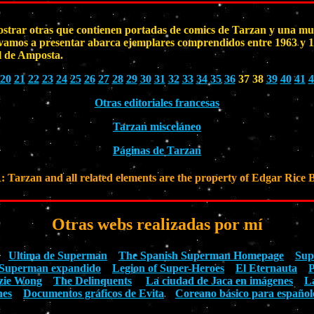
ostrar otras que contienen portadas de comics de Tarzan y una mues
presentar abarca ejemplares comprendidos entre 1963 y 1972. 
ol de Amposta.
20
21
22
23
24
25
26
27
28
29
30
31
32
33
34
35
36
37 38
39
40
41
4
Otras editoriales francesas
Tarzan misceláneo
Páginas de Tarzan
rzan and all related elements are the property of Edgar Rice B
Otras webs realizadas por mí
Ultima de Superman
The Spanish Superman Homepage
Sup
Superman expandido
Legion of Super-Heroes
El Eternauta
P
zie Wong
The Delinquents
La ciudad de Jaca en imágenes
L
nes
Documentos gráficos de Evita
Coreano básico para español