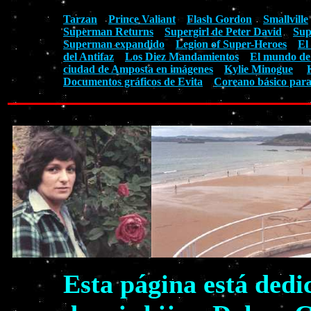
Tarzan
Prince Valiant
Flash Gordon
Smallville
Superman Returns
Supergirl de Peter David
Sup
Superman expandido
Legion of Super-Heroes
El
del Antifaz
Los Diez Mandamientos
El mundo de
ciudad de Amposta en imágenes
Kylie Minogue
Documentos gráficos de Evita
Coreano básico para
Esta página está dedi