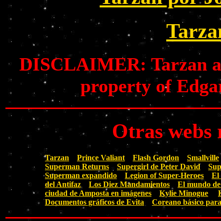
Tarzan
DISCLAIMER: Tarzan and 
property of Edga
Otras webs 
Tarzan
Prince Valiant
Flash Gordon
Smallville
Superman Returns
Supergirl de Peter David
Sup
Superman expandido
Legion of Super-Heroes
El
del Antifaz
Los Diez Mandamientos
El mundo de
ciudad de Amposta en imágenes
Kylie Minogue
Documentos gráficos de Evita
Coreano básico para