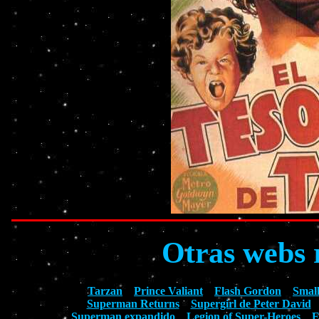
Otras webs 
Tarzan
Prince Valiant
Flash Gordon
Small
Superman Returns
Supergirl de Peter David
Superman expandido
Legion of Super-Heroes
E