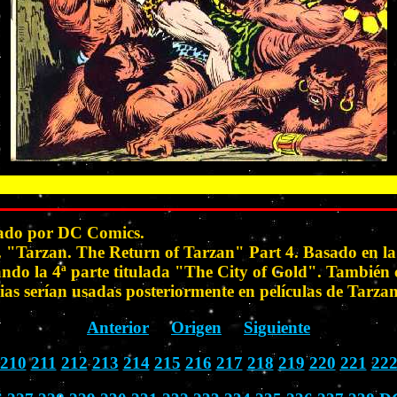
cado por DC Comics.
zan. The Return of Tarzan" Part 4. Basado en la n
do la 4ª parte titulada "The City of Gold". También co
s serían usadas posteriormente en películas de Tarzan
Anterior
Origen
Siguiente
210
211
212
213
214
215
216
217
218
219
220
221
22