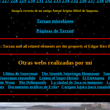
6
227
228
229
230
231
232
233
234
235
236
237
238
D
Imagen cortesía de mi amigo Antoni Arigita Albiol de Amposta.
Tarzan misceláneo
Páginas de Tarzan
rzan and all related elements are the property of Edgar Rice B
Otras webs realizadas por mí
Ultima de Superman
The Spanish Superman Homepage
Sup
Superman expandido
Legion of Super-Heroes
El Eternauta
P
zie Wong
The Delinquents
La ciudad de Jaca en imágenes
L
nes
Documentos gráficos de Evita
Coreano básico para español