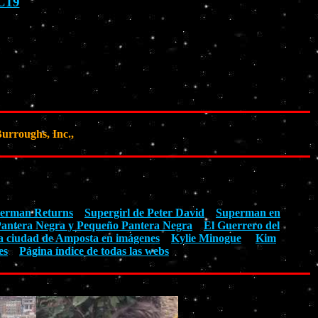
C19
urroughs, Inc.,
erman Returns
Supergirl de Peter David
Superman en
antera Negra y Pequeño Pantera Negra
El Guerrero del
a ciudad de Amposta en imágenes
Kylie Minogue
Kim
es
Página índice de todas las webs