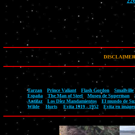
22
DISCLAIMER: Ta
Tarzan
Prince Valiant
Flash Gordon
Smallville
España
The Man of Steel
Museo de Superman
Antifaz
Los Diez Mandamientos
El mundo de Su
Wilde
Hurts
Evita 1919 - 1952
Evita en imáge