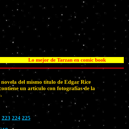
Lo mejor de Tarzan en comic book
ovela del mismo título de Edgar Rice
ntiene un artículo con fotografías de la
.
2
223
224
225