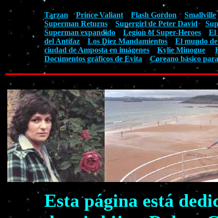
Tarzan
Prince Valiant
Flash Gordon
Smallville
Superman Returns
Supergirl de Peter David
Sup
Superman expandido
Legion of Super-Heroes
El
del Antifaz
Los Diez Mandamientos
El mundo de
ciudad de Amposta en imágenes
Kylie Minogue
Documentos gráficos de Evita
Coreano básico para
Esta página está dedi