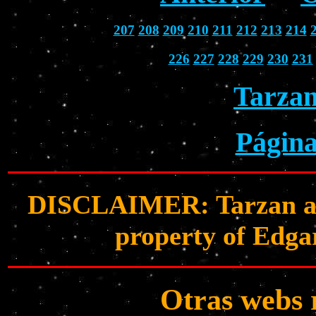
207
208
209
210
211
212
213
214
226
227
228
229
230
231
Tarzan
Página
DISCLAIMER: Tarzan and 
property of Edga
Otras webs 