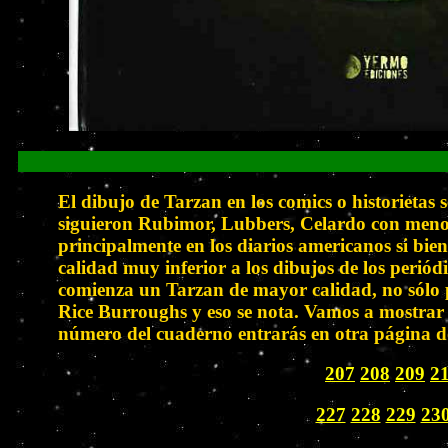
El dibujo de Tarzan en los comics o historietas
siguieron Rubimor, Lubbers, Celardo con menor 
principalmente en los diarios americanos si bie
calidad muy inferior a los dibujos de los perió
comienza un Tarzan de mayor calidad, no sólo p
Rice Burroughs y eso se nota. Vamos a mostrar a
número del cuaderno entrarás en otra página do
207
208
209
2
227
228
229
23