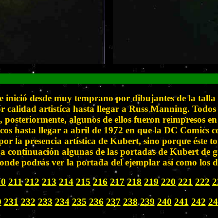
Tarzan by Joe Kube
 se inició desde muy temprano por dibujantes de la tal
calidad artistíca hasta llegar a Russ Manning. Todos
n, posteriormente, algunos de ellos fueron reimpresos 
dicos hasta llegar a abril de 1972 en que la DC Comics 
or la presencia artística de Kubert, sino porque éste 
 continuación algunas de las portadas de Kubert de gra
nde podrás ver la portada del ejemplar así como los da
10
211
212
213
214
215
216
217
218
219
220
221
222
2
0
231
232
233
234
235
236
237
238
239
240
241
242
24