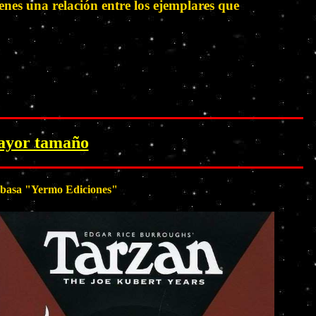
nes una relación entre los ejemplares que
mayor tamaño
se basa "Yermo Ediciones"