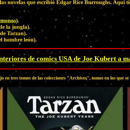
as novelas que escribió Edgar Rice Burroughs. Aquí tie
s monos)
.
e la jungla).
de Tarzan).
l hombre león).
interiores de comics USA de Joe Kubert a 
o en tres tomos de las colecciones "Archives", tomos en los que 