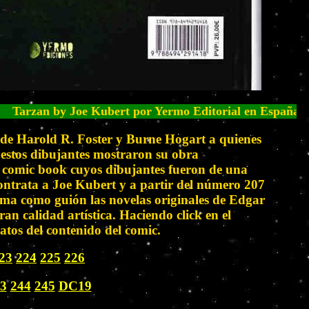
rt por Yermo Editorial en España
la de Harold R. Foster y Burne Hogart a quienes
 estos dibujantes mostraron su obra
en comic book cuyos dibujantes fueron de una
contrata a Joe Kubert y a partir del número 207
toma como guión las novelas originales de Edgar
n calidad artística. Haciendo click en el
tos del contenido del comic.
23
224
225
226
3
244
245
DC19