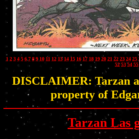
1
2
3
4
5
6
7
8
9
10
11
12
13
14
15
16
17
18
19
20
21
22
23
24
25
52
53
54
55
DISCLAIMER: Tarzan and 
property of Edga
Tarzan Las 