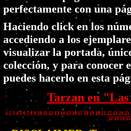
perfectamente con una pág
Haciendo click en los núme
accediendo a los ejemplar
visualizar la portada, únic
colección, y para conocer 
puedes hacerlo en esta pág
Tarzan en "Las
1
2
3
4
5
6
7
8
9
10
11
12
13
14
15
16
17
18
19
20
21
22
23
24
25
52
53
54
55