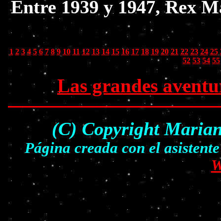
Entre 1939 y 1947, Rex Ma
1
2
3
4
5
6
7
8
9
10
11
12
13
14
15
16
17
18
19
20
21
22
23
24
25
52
53
54
55
Las grandes aventu
(C) Copyright Marian
Página creada con el asisten
W